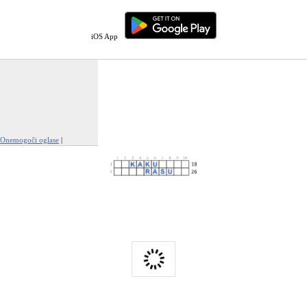
iOS App
Onemogoči oglase
|
Prijavi to oglaševanje