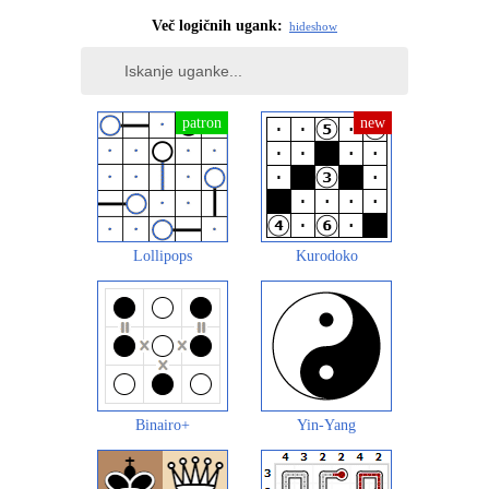
Več logičnih ugank:
hide
show
Lollipops
Kurodoko
Binairo+
Yin-Yang