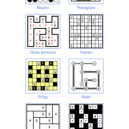
Binairo
Nonogrami
Drsna povezava
Sudoku
Prižgi
Hashi