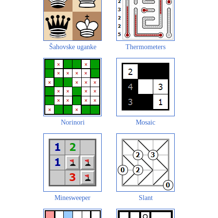
Šahovske uganke
Thermometers
Norinori
Mosaic
Minesweeper
Slant