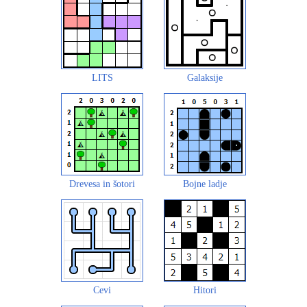
LITS
Galaksije
Drevesa in šotori
Bojne ladje
Cevi
Hitori