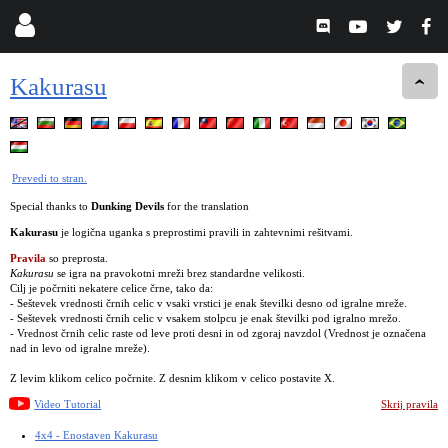
Kakurasu
Prevedi to stran.
Special thanks to
Dunking Devils
for the translation
Kakurasu
je logična uganka s preprostimi pravili in zahtevnimi rešitvami.
Pravila
so preprosta.
Kakurasu
se igra na pravokotni mreži brez standardne velikosti.
Cilj je počrniti nekatere celice črne, tako da:
- Seštevek vrednosti črnih celic v vsaki vrstici je enak številki desno od igralne mreže.
- Seštevek vrednosti črnih celic v vsakem stolpcu je enak številki pod igralno mrežo.
- Vrednost črnih celic raste od leve proti desni in od zgoraj navzdol (Vrednost je označena
nad in levo od igralne mreže).
Z levim klikom celico počrnite. Z desnim klikom v celico postavite X.
Video Tutorial
Skrij pravila
4x4 - Enostaven Kakurasu